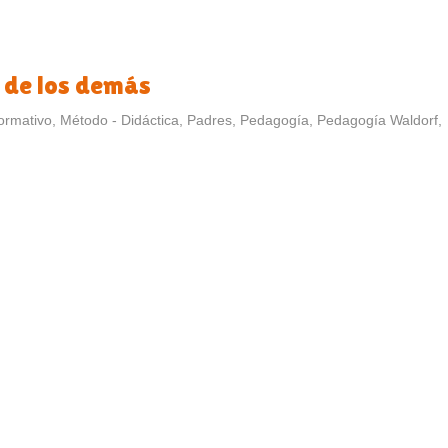
r de los demás
formativo
,
Método - Didáctica
,
Padres
,
Pedagogía
,
Pedagogía Waldorf
,