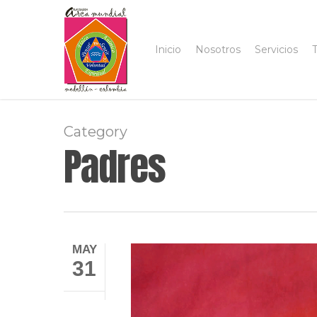
Skip
to
main
Inicio
Nosotros
Servicios
T
content
Category
Padres
MAY
31