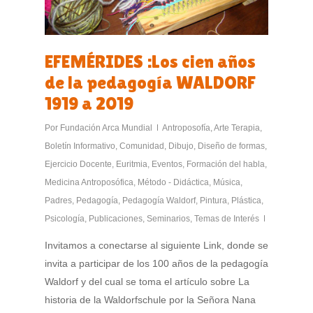
EFEMÉRIDES :Los cien años
de la pedagogía WALDORF
1919 a 2019
Por
Fundación Arca Mundial
Antroposofía
,
Arte Terapia
,
Boletín Informativo
,
Comunidad
,
Dibujo
,
Diseño de formas
,
Ejercicio Docente
,
Euritmia
,
Eventos
,
Formación del habla
,
Medicina Antroposófica
,
Método - Didáctica
,
Música
,
Padres
,
Pedagogía
,
Pedagogía Waldorf
,
Pintura
,
Plástica
,
Psicología
,
Publicaciones
,
Seminarios
,
Temas de Interés
Invitamos a conectarse al siguiente Link, donde se
invita a participar de los 100 años de la pedagogía
Waldorf y del cual se toma el artículo sobre La
historia de la Waldorfschule por la Señora Nana