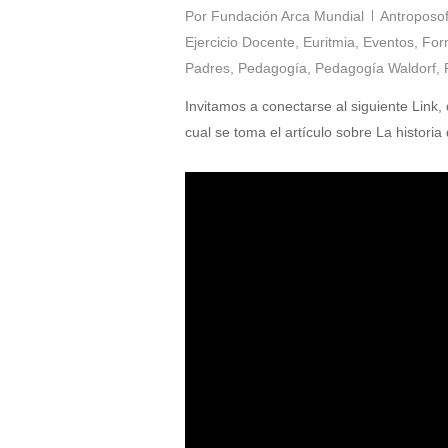
Por
Fundación Arca Mundial
Antroposof
Ejercicio Docente
,
Euritmia
,
Eventos
,
For
Padres
,
Pedagogía
,
Pedagogía Waldorf
,
Invitamos a conectarse al siguiente Link,
cual se toma el artículo sobre La histori