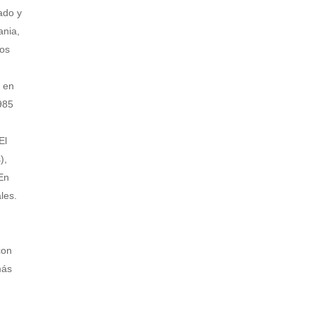
ado y
ania,
los
, en
985
El
),
 En
les.
con
más