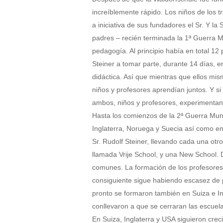
increíblemente rápido. Los niños de los t
a iniciativa de sus fundadores el Sr. Y l
padres – recién terminada la 1ª Guerra
pedagogía. Al principio había en total 12
Steiner a tomar parte, durante 14 días, 
didáctica. Así que mientras que ellos mi
niños y profesores aprendían juntos. Y si
ambos, niños y profesores, experimentan
Hasta los comienzos de la 2ª Guerra Mun
Inglaterra, Noruega y Suecia así como e
Sr. Rudolf Steiner, llevando cada una ot
llamada Vrije School, y una New School. 
comunes. La formación de los profesores(
consiguiente sigue habiendo escasez de 
pronto se formaron también en Suiza e Ing
conllevaron a que se cerraran las escuel
En Suiza, Inglaterra y USA siguieron cre