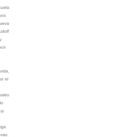
cuela
uyos
nueva
udolf
y
cir
anda,
or el
eales
lo
uy
ega.
evas.