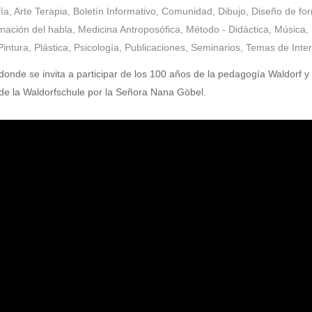
ía
,
Arte Terapia
,
Boletín Informativo
,
Comunidad
,
Dibujo
,
Diseño de fo
mación del habla
,
Medicina Antroposófica
,
Método - Didáctica
,
Música
,
Pintura
,
Plástica
,
Psicología
,
Publicaciones
,
Seminarios
,
Temas de Inte
 donde se invita a participar de los 100 años de la pedagogía Waldorf y
a de la Waldorfschule por la Señora Nana Göbel.