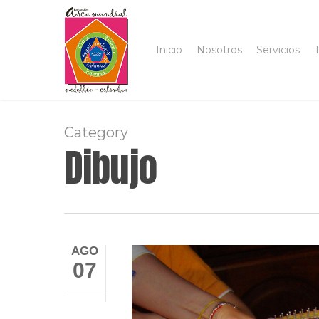
Skip
to
main
Inicio
Nosotros
Servicios
T
content
Category
Dibujo
AGO
07