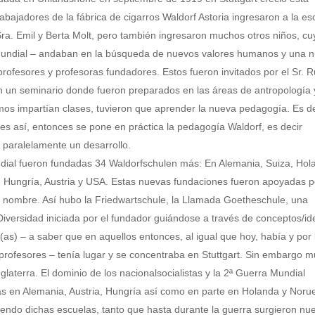
rabajadores de la fábrica de cigarros Waldorf Astoria ingresaron a la es
a Sra. Emil y Berta Molt, pero también ingresaron muchos otros niños, c
 Mundial – andaban en la búsqueda de nuevos valores humanos y una 
 profesores y profesoras fundadores. Estos fueron invitados por el Sr. R
en un seminario donde fueron preparados en las áreas de antropología 
smos impartían clases, tuvieron que aprender la nueva pedagogía. Es de
 es así, entonces se pone en práctica la pedagogía Waldorf, es decir
 paralelamente un desarrollo.
dial fueron fundadas 34 Waldorfschulen más: En Alemania, Suiza, Hol
n Hungría, Austria y USA. Estas nuevas fundaciones fueron apoyadas p
ro nombre. Así hubo la Friedwartschule, la Llamada Goetheschule, una
Diversidad iniciada por el fundador guiándose a través de conceptos/id
as) – a saber que en aquellos entonces, al igual que hoy, había y por 
profesores – tenía lugar y se concentraba en Stuttgart. Sin embargo m
laterra. El dominio de los nacionalsocialistas y la 2ª Guerra Mundial
as en Alemania, Austria, Hungría así como en parte en Holanda y Noru
ciendo dichas escuelas, tanto que hasta durante la guerra surgieron nu