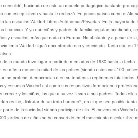
se consolidó, haciendo de este un modelo pedagógico bastante propag
 vio con escepticismo y hasta le rechazó. En pocos países como el Alem
n las escuelas Waldorf Libres Autónomas/Privadas. En la mayoría de 
las financian. Y ya que niños y padres de familia seguían acudiendo, se
iños y escuelas, más que nada en Europa. No obstante y a pesar de la
movimiento Waldorf siguió encontrando eco y creciendo. Tanto que en 1
aíses.
n de la mundo tuvo lugar a partir de mediados de 1980 hasta la fecha. 
te en más o menos la mitad de los países (siendo estos casi 100 países
que se profese, democracias o en su tendencia regímenes totalitarios.
ños y escuelas Waldorf así como sus respectivas formaciones profesiona
n crecer y los niños, los que a su vez llevan a sus padres. Todos ellos
dan recibir, disfrutar de un trato humano?, en el que sea posible tanto
 parte de la sociedad siendo participe de ella. El movimiento Waldorf 
00 jardines de niños se ha convertido en el movimiento escolar libre 