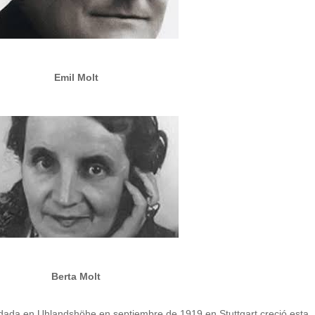
Emil Molt
Berta Molt
dada en Uhlandshöhe en septiembre de 1919 en Stuttgart creció esta