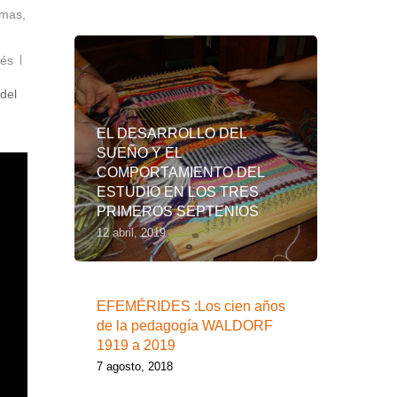
Lo más leído
rmas
,
rés
 del
EL DESARROLLO DEL
SUEÑO Y EL
COMPORTAMIENTO DEL
ESTUDIO EN LOS TRES
PRIMEROS SEPTENIOS
12 abril, 2019
EFEMÉRIDES :Los cien años
de la pedagogía WALDORF
1919 a 2019
7 agosto, 2018